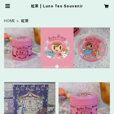
紅茶 | Luno Teo Souvenir
HOME
紅茶